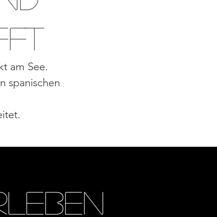
fft
ekt am See.
an spanischen
itet.
rleben