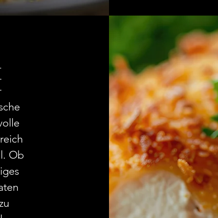
e
ische
olle
reich
il. Ob
iges
aten
zu