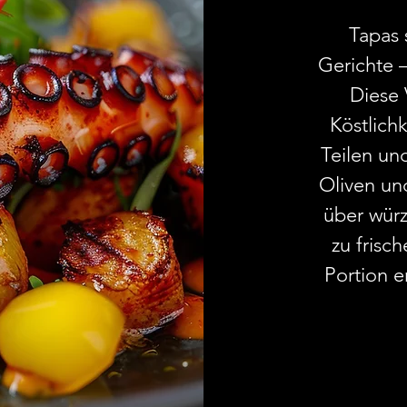
Tapas 
Gerichte –
Diese 
Köstlich
Teilen un
Oliven un
über würz
zu frisc
Portion e