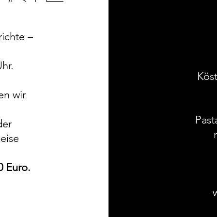
richte –
Uhr.
Köst
en wir
Past
der
eise
0 Euro.
w