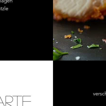
ilagen
tzle
versc
rte